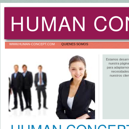
HUMAN CO
WWW.HUMAN-CONCEPT.COM
QUIENES SOMOS
Estamos desarro
nuestra págin
para adaptarnos
necesidades
nuestros clien